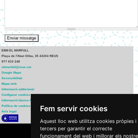
EBM EL MARFULL
Plaça de l'Abat Oliba, 35 43204 REUS
977 010 248
ebmarfull@reus.cat
Google Maps
Accessibilitat
Mapa web
Informació addicional
Configurar cookies
Informació bàsica RGPD
Política de cookies
Fem servir cookies
Avís legal
Aquest lloc web utilitza cookies pròpies i
tercers per garantir el correcte
funcionament del web i millorar els nostr