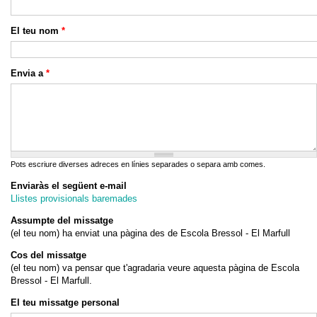
El teu nom
*
Envia a
*
Pots escriure diverses adreces en línies separades o separa amb comes.
Enviaràs el següent e-mail
Llistes provisionals baremades
Assumpte del missatge
(el teu nom) ha enviat una pàgina des de Escola Bressol - El Marfull
Cos del missatge
(el teu nom) va pensar que t'agradaria veure aquesta pàgina de Escola
Bressol - El Marfull.
El teu missatge personal