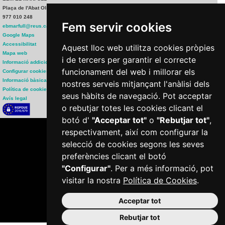
Plaça de l'Abat Oliba, 35 43204 REUS
977 010 248
Fem servir cookies
ebmarfull@reus.cat
Google Maps
Accessibilitat
Aquest lloc web utilitza cookies pròpies
Mapa web
i de tercers per garantir el correcte
Informació addicional
funcionament del web i millorar els
Configurar cookies
Informació bàsica RGPD
nostres serveis mitjançant l'anàlisi dels
Política de cookies
seus hàbits de navegació. Pot acceptar
Avís legal
o rebutjar totes les cookies clicant el
botó d'
"Acceptar tot"
o
"Rebutjar tot"
,
respectivament, així com configurar la
selecció de cookies segons les seves
preferències clicant el botó
"Configurar"
. Per a més informació, pot
visitar la nostra
Política de Cookies
.
Plaça del Mercadal · 43201 Reus
977 010 010
Acceptar tot
|
ajuntament@reus.cat
reus.cat
Rebutjar tot