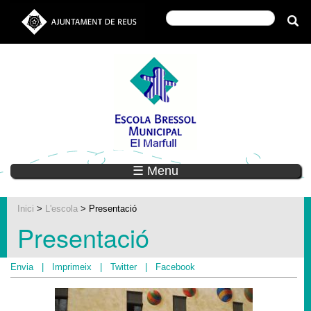
☰ Menu
Inici
>
L'escola
> Presentació
Presentació
Envia
|
Imprimeix
|
Twitter
|
Facebook