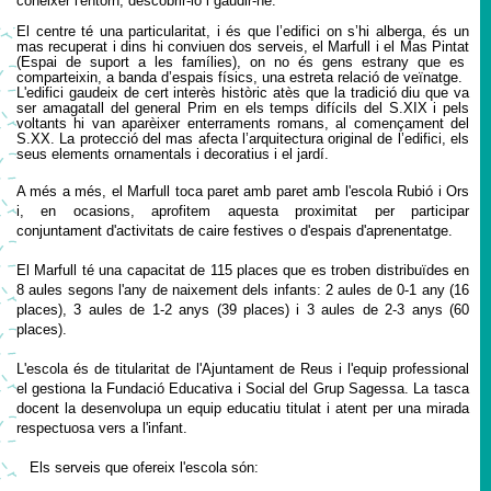
conèixer l'entorn
, descobrir-lo
i gaudir
-ne.
El centre
té una particularitat,
i és que l’edifici on
s’
hi alberga, és un
mas recuperat i dins hi conviuen dos serveis, el Marfull i
el
Mas Pintat
(Espai de suport a les famílies)
,
on no és gens estrany que
es
comparteix
i
n, a banda d’espais físics, una estreta relació de veïnatge.
L'edifici gaudeix
de cert interès històric atès que la tradició diu que va
ser amagatall del general Prim en els temps difícils del S.XIX i pels
voltants hi van aparèixer enterraments romans, al començament del
S.XX. La protecció del
mas
afecta l’arquitectura original de l’edifici
,
els
seus elements ornamentals i decoratius i el jardí.
A més a més, el Marfull toca paret amb paret amb l'escola Rubió i Ors
i, en ocasions, aprofitem aquesta proximitat per participar
conjuntament d'activitats de caire festives o d'espais d'aprenentatge.
El Marfull té una capacitat de 115 places que es troben distribuïdes en
8 aules segons l'any de naixement dels infants: 2 aules de 0-1 any (16
places), 3 aules de 1-2 anys (39 places) i 3 aules de 2-3 anys (60
places).
L'escola és de titularitat de l'Ajuntament de Reus i
l'
equip professional
el gestiona la
Fundació Educativa i Soc
ial del Grup Sagessa
.
L
a tasca
docent la desenvolupa un
equip educatiu
titulat i
atent per una mirada
respectuosa vers a l'infant.
Els serveis que ofereix l'escola són: