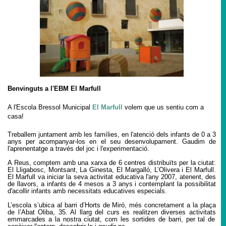
Benvinguts a l'EBM El Marfull
A l
'Escola Bressol
Municipal
El Marfull
volem que us sentiu com a
casa!
Treballem juntament amb les famílies, en l'atenció dels infants de 0 a 3
anys per acompanyar-los en el seu desenvolupament. Gaudim de
l'aprenentatge a través del joc i l'experimentació.
A Reus
,
comptem amb una xarxa
de 6 centres distribuïts per la ciutat:
El Lligabosc, Montsant, La Ginesta, El Margalló, L’Olivera i El Marfull.
El Marfull va iniciar la seva activitat educativa l'any 2007, atenent, des
de llavors, a infants de 4 mesos a 3 anys i contemplant la possibilitat
d'acollir infants amb necessitats educatives especials.
L’escola s’ubica a
l barri d’Horts
de
Miró, més concretament a la plaça
de l’Abat Oliba, 35. Al llarg del curs es realitzen diverses activitats
emmarcades a la nostra
c
iutat
,
com
les
sortides de barri
,
per
tal de