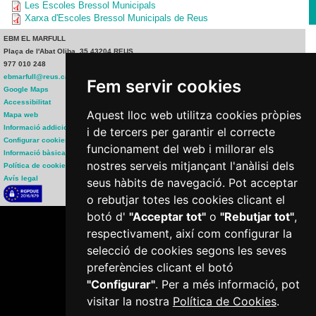
Les Escoles Bressol Municipals
Xarxa d'Escoles Bressol Municipals de Reus
EBM EL MARFULL
Plaça de l'Abat Oliba, 35 43204 REUS
977 010 248
ebmarfull@reus.cat
Fem servir cookies
Google Maps
Accessibilitat
Aquest lloc web utilitza cookies pròpies
Mapa web
Informació addicional
i de tercers per garantir el correcte
Configurar cookies
funcionament del web i millorar els
Informació bàsica RGPD
nostres serveis mitjançant l'anàlisi dels
Política de cookies
Avís legal
seus hàbits de navegació. Pot acceptar
o rebutjar totes les cookies clicant el
botó d'
"Acceptar tot"
o
"Rebutjar tot"
,
respectivament, així com configurar la
selecció de cookies segons les seves
preferències clicant el botó
"Configurar"
. Per a més informació, pot
Plaça del Mercadal · 43201 Reus
visitar la nostra
Política de Cookies
.
977 010 010