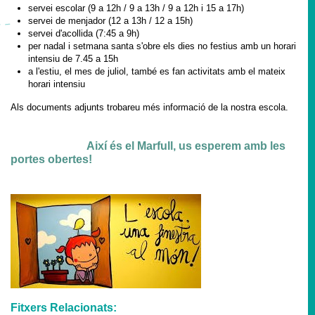
servei escolar (9 a 12h / 9 a 13h / 9 a 12h i 15 a 17h)
servei de menjador (12 a 13h / 12 a 15h)
servei d'acollida (7:45 a 9h)
per nadal i setmana santa s'obre els dies no festius amb un horari
intensiu de 7.45 a 15h
a
l'estiu, el mes de juliol,
també
es
fan activitats amb el mateix
horari intensiu
Als documents adjunts trobareu més informació de la nostra escola.
Així és el Marfull, us esperem amb les
portes obertes!
Fitxers Relacionats: