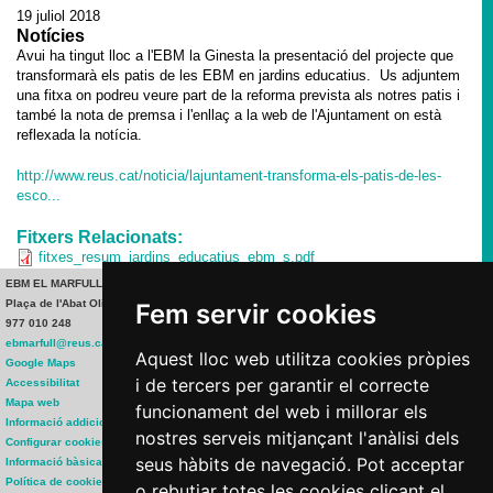
19 juliol 2018
Notícies
Avui ha tingut lloc a l'EBM la Ginesta la presentació del projecte que
transformarà els patis de les EBM en jardins educatius. Us adjuntem
una fitxa on podreu veure part de la reforma prevista als notres patis i
també la nota de premsa i l'enllaç a la web de l'Ajuntament on està
reflexada la notícia.
http://www.reus.cat/noticia/lajuntament-transforma-els-patis-de-les-
esco...
Fitxers Relacionats:
fitxes_resum_jardins_educatius_ebm_s.pdf
EBM EL MARFULL
Plaça de l'Abat Oliba, 35 43204 REUS
Fem servir cookies
977 010 248
ebmarfull@reus.cat
Aquest lloc web utilitza cookies pròpies
Google Maps
i de tercers per garantir el correcte
Accessibilitat
Mapa web
funcionament del web i millorar els
Informació addicional
nostres serveis mitjançant l'anàlisi dels
Configurar cookies
seus hàbits de navegació. Pot acceptar
Informació bàsica RGPD
Política de cookies
o rebutjar totes les cookies clicant el